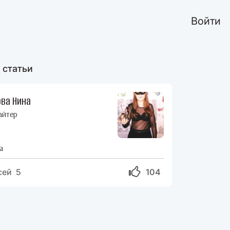
Войти
 статьи
ва Нина
айтер
а
сей 5
104