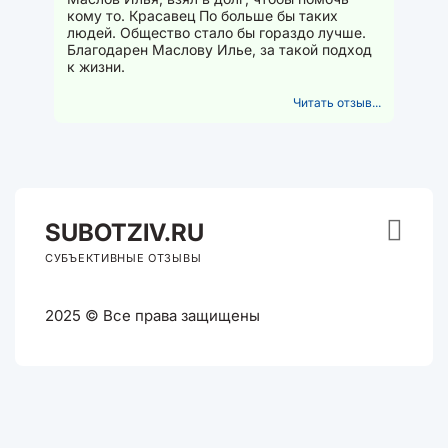
лучше. Благодарен Маслову Илье,
кому то. Красавец По больше бы таких
за такой подход к жизни.
людей. Общество стало бы гораздо лучше.
Благодарен Маслову Илье, за такой подход
к жизни.
Читать отзыв...

SUB
OTZIV.RU
СУБЪЕКТИВНЫЕ ОТЗЫВЫ
2025 © Все права защищены