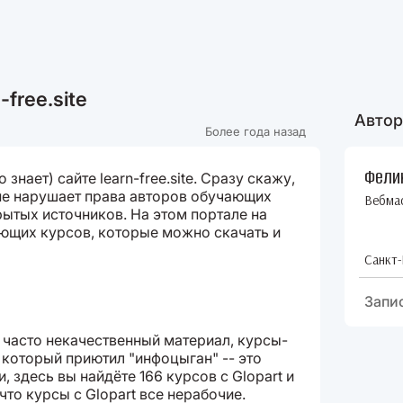
-free.site
Автор
Более года назад
Фели
 знает) сайте learn-free.site. Сразу скажу,
не нарушает права авторов обучающих
Вебма
рытых источников. На этом портале на
ющих курсов, которые можно скачать и
Санкт-
Запи
т часто некачественный материал, курсы-
который приютил "инфоцыган" -- это
, здесь вы найдёте 166 курсов с Glopart и
что курсы с Glopart все нерабочие.