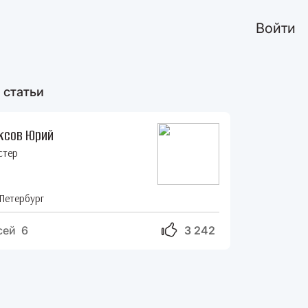
Войти
 статьи
ксов Юрий
стер
Петербург
сей 6
3 242