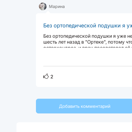
Марина
Без ортопедической подушки я уже
Без ортопедической подушки я уже не 
шесть лет назад в "Ортеке", потому ч
остеохондроз, и врач посоветовал её 
довольно прилично. Привыкала я к эт
2
Добавить комментарий