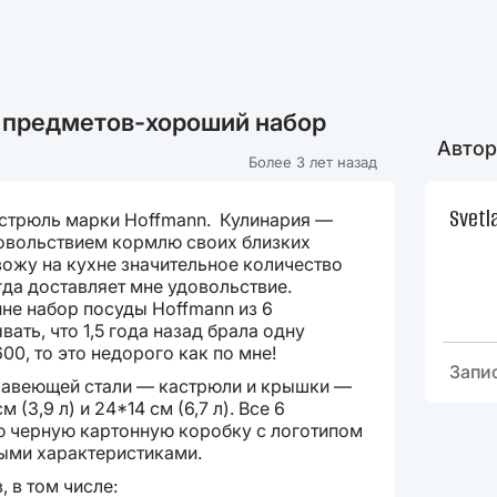
6 предметов-хороший набор
Автор
Более 3 лет назад
Svetl
астрюль марки Hoffmann. Кулинария —
довольствием кормлю своих близких
ожу на кухне значительное количество
гда доставляет мне удовольствие.
не набор посуды Hoffmann из 6
ать, что 1,5 года назад брала одну
0, то это недорого как по мне!
Запи
ржавеющей стали — кастрюли и крышки —
м (3,9 л) и 24*14 см (6,7 л). Все 6
 черную картонную коробку с логотипом
ными характеристиками.
 в том числе: