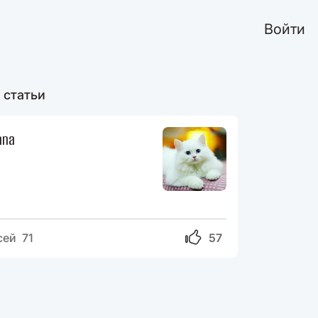
Войти
 статьи
ana
сей 71
57