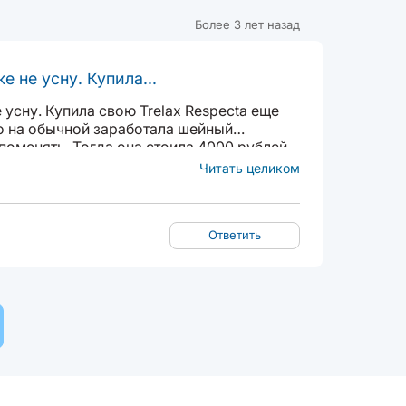
Более 3 лет назад
 не усну. Купила...
усну. Купила свою Trelax Respecta еще
то на обычной заработала шейный
поменять. Тогда она стоила 4000 рублей,
ой подушке примерно неделю....
Читать целиком
Ответить