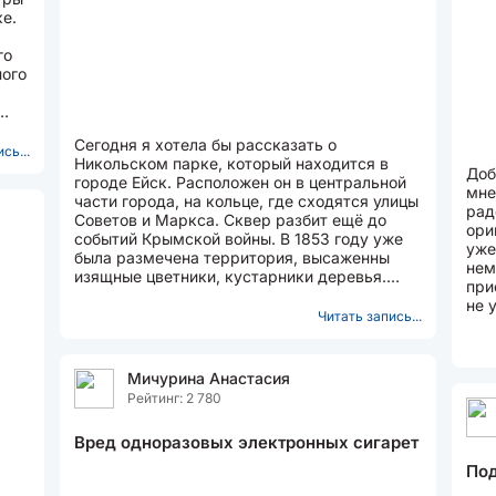
е.
го
ного
Сегодня я хотела бы рассказать о
сь...
Никольском парке, который находится в
Доб
городе Ейск. Расположен он в центральной
мне
части города, на кольце, где сходятся улицы
рад
Советов и Маркса. Сквер разбит ещё до
ори
событий Крымской войны. В 1853 году уже
уже
была размечена территория, высаженны
нем
изящные цветники, кустарники деревья.
при
Первыми тут появились...
не 
Читать запись...
вар
Мичурина Анастасия
Рейтинг: 2 780
Вред одноразовых электронных сигарет
Под