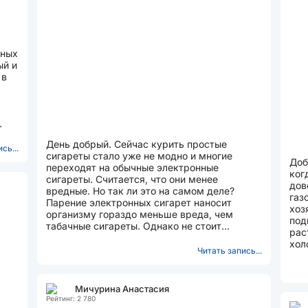
чных
ый и
 в
День добрый. Сейчас курить простые
сь...
сигареты стало уже не модно и многие
Доб
переходят на обычные электронные
ког
сигареты. Считается, что они менее
дов
вредные. Но так ли это на самом деле?
газ
Парение электронных сигарет наносит
хоз
организму гораздо меньше вреда, чем
под
табачные сигареты. Однако не стоит
рас
забывать , что содержащийся в жидкости
хол
для электронных...
Читать запись...
сил
Мичурина Анастасия
Рейтинг: 2 780