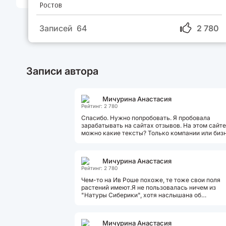
Ростов
Записей 64
2 780
Записи автора
Мичурина Анастасия
Рейтинг: 2 780
Спасибо. Нужно попробовать. Я пробовала
зарабатывать на сайтах отзывов. На этом сайте
можно какие тексты? Только компании или биз
тема? Я тоже разбираюсь в маркетинге....
Мичурина Анастасия
Рейтинг: 2 780
Чем-то на Ив Роше похоже, те тоже свои поля
растений имеют.Я не пользовалась ничем из
"Натуры Сиберики", хотя наслышана об
облепиховой серии, одним волшебно помогает с.
Мичурина Анастасия