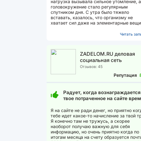
нагрузка вызывала сильное утомление, а
головокружение стало регулярным
спутником дня. С утра было тяжело
вставать, казалось, что организму не
хватает сил даже на элементарные вещи
После сдачи анализа крови выяснилось,
что...
Читать запи
ZADELOM.RU деловая
социальная сеть
Отзывов: 45
Репутация
Радует, когда вознаграждается
твое потраченное на сайте вре
Я на сайте не ради денег, но приятно ког
тебе идет какое-то начисление за твой т
Я конечно там не тружусь, а скорее
наоборот получаю важную для себя
информацию, но очень приятно когда по
итогам месяца на счету образуется почт