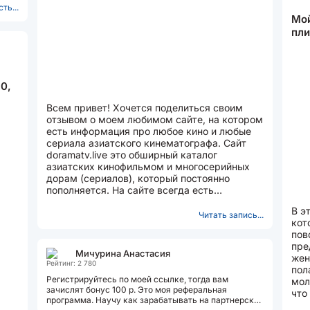
ть...
Мой
пли
0,
Всем привет! Хочется поделиться своим
отзывом о моем любимом сайте, на котором
есть информация про любое кино и любые
сериала азиатского кинематографа. Сайт
doramatv.live это обширный каталог
азиатских кинофильмом и многосерийных
дорам (сериалов), который постоянно
пополняется. На сайте всегда есть
информация о той или иной дораме,...
В э
Читать запись...
кот
пов
пре
Мичурина Анастасия
жен
Рейтинг: 2 780
пол
Регистрируйтесь по моей ссылке, тогда вам
мол
зачислят бонус 100 р. Это моя реферальная
что
программа. Научу как зарабатывать на партнерской
у п