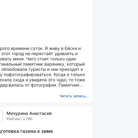
рого времени суток. Я живу в Ейске и
 этот город не перестаёт удивлять и
овать меня. Чего стоит только один
гинальный памятник варенику, который
 облюбовали туристы и они приходят к
у пофотографироваться. Когда я только
ехала сюда и увидела это чудо, то тоже
удержалась от фотографии. Памятник
енику находится...
Читать запись...
Мичурина Анастасия
Рейтинг: 2 780
готовка газона к зиме