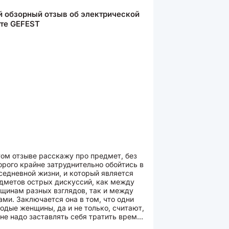
 обзорный отзыв об электрической
те GEFEST
том отзыве расскажу про предмет, без
орого крайне затруднительно обойтись в
седневной жизни, и который является
дметов острых дискуссий, как между
щинам разных взглядов, так и между
ами. Заключается она в том, что одни
одые женщины, да и не только, считают,
 не надо заставлять себя тратить время
литы, мужчина...