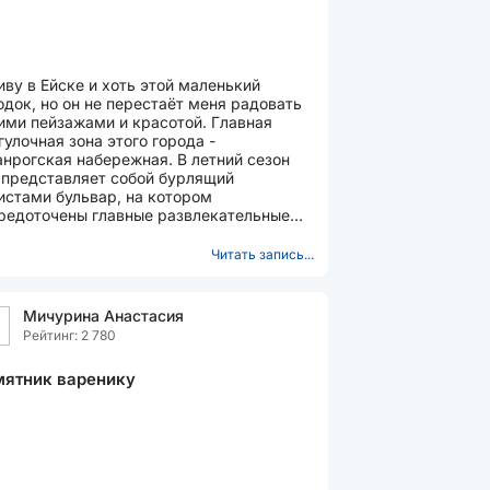
иву в Ейске и хоть этой маленький
одок, но он не перестаёт меня радовать
ими пейзажами и красотой. Главная
гулочная зона этого города -
анрогская набережная. В летний сезон
 представляет собой бурлящий
истами бульвар, на котором
редоточены главные развлекательные
екты курорта. В вечернее время это
о...
Читать запись...
Мичурина Анастасия
Рейтинг: 2 780
ятник варенику