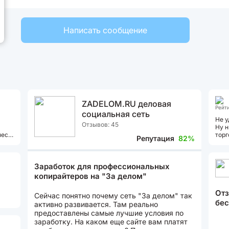
Написать сообщение
ZADELOM.RU деловая
Рейти
социальная сеть
Не у
Отзывов: 45
Ну н
нес
торг
Репутация
82%
кото
Заработок для профессиональных
копирайтеров на "За делом"
Отз
Сейчас понятно почему сеть "За делом" так
бес
активно развивается. Там реально
..
предоставлены самые лучшие условия по
заработку. На каком еще сайте вам платят