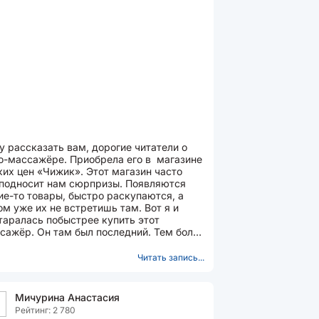
у рассказать вам, дорогие читатели о
о-массажёре. Приобрела его в магазине
ких цен «Чижик». Этот магазин часто
подносит нам сюрпризы. Появляются
ие-то товары, быстро раскупаются, а
ом уже их не встретишь там. Вот я и
таралась побыстрее купить этот
сажёр. Он там был последний. Тем более
а такая...
Читать запись...
Мичурина Анастасия
Рейтинг: 2 780