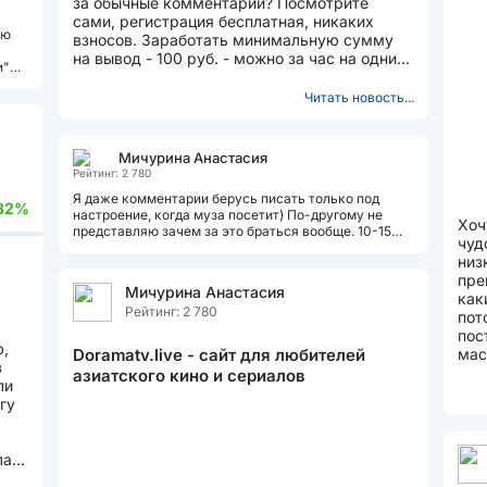
за обычные комментарии? Посмотрите
сами, регистрация бесплатная, никаких
яю
взносов. Заработать минимальную сумму
на вывод - 100 руб. - можно за час на одних
и"
лишь комментариях. Для...
Читать новость...
Мичурина Анастасия
Рейтинг: 2 780
Я даже комментарии берусь писать только под
82%
настроение, когда муза посетит) По-другому не
Хоч
представляю зачем за это браться вообще. 10-15
чуд
рублей то заработаешь, но своими...
низ
пре
Мичурина Анастасия
как
Рейтинг: 2 780
пот
пос
ю,
Doramatv.live - сайт для любителей
мас
в
был
азиатского кино и сериалов
ли
гу
лан.