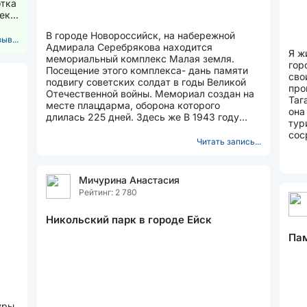
отка
ек,
В городе Новороссийск, на набережной
ыв...
Адмирала Серебрякова находится
Я ж
мемориальный комплекс Малая земля.
гор
Посещение этого комплекса- дань памяти
сво
подвигу советских солдат в годы Великой
про
Отечественной войны. Мемориал создан на
Таг
месте плацдарма, оборона которого
она
длилась 225 дней. Здесь же В 1943 году
тур
началась операция по освобождению...
сос
Читать запись...
объ
мест
Мичурина Анастасия
Рейтинг: 2 780
Никольский парк в городе Ейск
Пам
уры