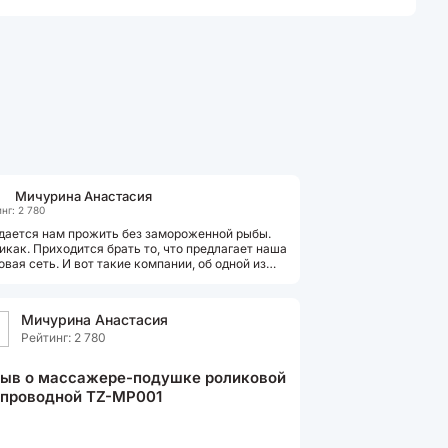
Мичурина Анастасия
нг: 2 780
дается нам прожить без замороженной рыбы.
икак. Приходится брать то, что предлагает наша
овая сеть. И вот такие компании, об одной из
рых Вы нам с таким...
Мичурина Анастасия
Рейтинг: 2 780
ыв о массажере-подушке роликовой
проводной TZ-MP001