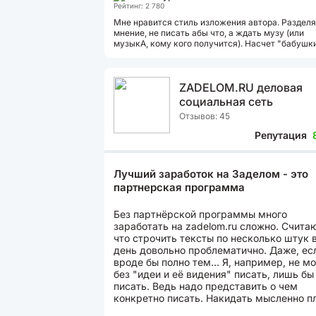
Рейтинг: 2 780
Мне нравится стиль изложения автора. Раздел
мнение, не писать абы что, а ждать музу (или
музыкА, кому кого получится). Насчет "бабушк
понятно. Ну очень хочется кому-то...
ZADELOM.RU деловая
социальная сеть
Отзывов: 45
Репутация
Лучший заработок на Заделом - это
партнерская программа
Без партнёрской программы много
заработать на zadelom.ru сложно. Счита
что строчить тексты по несколько штук 
день довольно проблематично. Даже, ес
вроде бы полно тем... Я, например, не мо
без "идеи и её видения" писать, лишь бы
писать. Ведь надо представить о чем
конкретно писать. Накидать мысленно п
Подобрать фотографии....