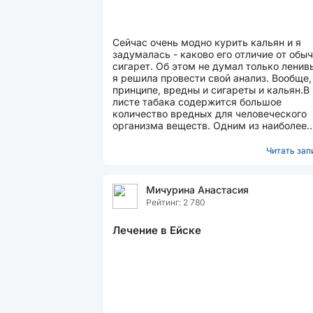
Сейчас очень модно курить кальян и я
задумалась - каково его отличие от обы
сигарет. Об этом не думал только ленив
я решила провести свой анализ. Вообще,
принципе, вредны и сигареты и кальян.В
листе табака содержится большое
количество вредных для человеческого
организма веществ. Одним из наиболее
опасных считается...
Читать запи
Мичурина Анастасия
Рейтинг: 2 780
Лечение в Ейске