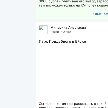
3000 рублей. Учитывая что вывод зараб
там возможен только на Ю-money кошел
то я все перевожу как абонентскую...
Читать отз
Мичурина Анастасия
Рейтинг: 2 780
Парк Поддубного в Ейске
Сегодня я хотела бы рассказать о такой
достопримечательности, как парк культ