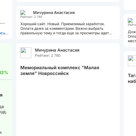
программе и на карточках компаний....
Мичурина Анастасия
Рейтинг: 2 780
.
Хороший сайт. Новый. Приемлемый заработок.
Рейти
Оплата даже за комментарии. Важно выбрать
Дожд
сь...
правильную тему и тогда еще за просмотры идет
Опла
если перевести то рублей 300 на тыщу...
мест
очер
Мичурина Анастасия
Рейтинг: 2 780
Мемориальный комплекс "Малая
82%
земля" Новроссийск
Таг
наб
мя
да
руд.
и